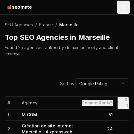
ai
seomate
Open
SEO Agencies
/
France
/
Marseille
Top SEO Agencies in
Marseille
Found
25
agencies
ranked by domain authority and client
reviews
Sort by:
Google Rating
Refe
#
Agency
Domain Rank
Dom
1
M COM
51
Création de site internet
2
24
Marseille - Aixpressweb