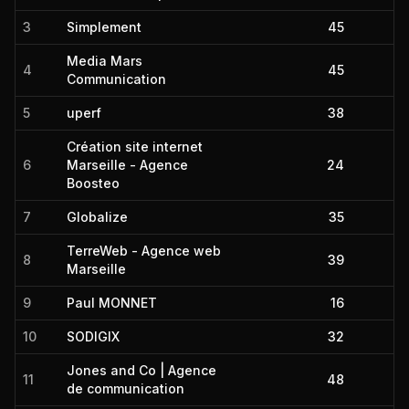
3
Simplement
45
Media Mars
4
45
Communication
5
uperf
38
Création site internet
6
Marseille - Agence
24
Boosteo
7
Globalize
35
TerreWeb - Agence web
8
39
Marseille
9
Paul MONNET
16
10
SODIGIX
32
Jones and Co | Agence
11
48
de communication