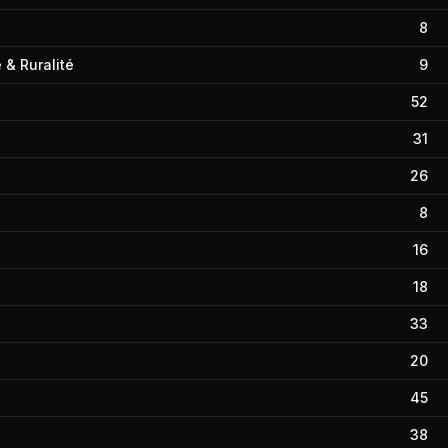
8
& Ruralité
9
52
31
26
8
16
18
33
20
45
38