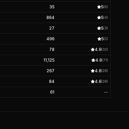
35
5
(
6
)
864
5
(
4
)
27
5
(
3
)
496
5
(
2
)
78
4.9
(
32
)
11,125
4.6
(
71
)
267
4.6
(
28
)
84
4.6
(
28
)
61
—