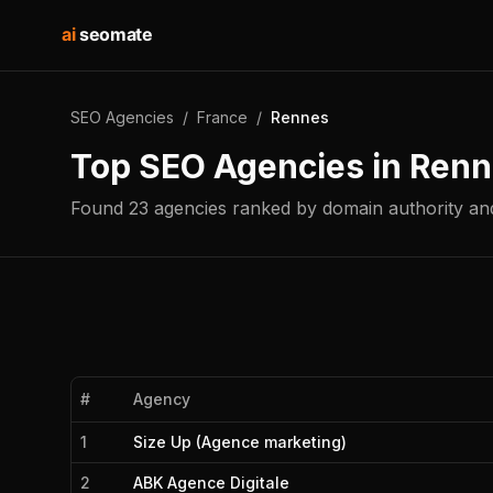
ai
seomate
SEO Agencies
/
France
/
Rennes
Top SEO Agencies in
Renn
Found
23
agencies
ranked by domain authority and
#
Agency
1
Size Up (Agence marketing)
2
ABK Agence Digitale