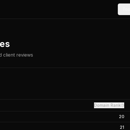
Too
es
 client reviews
Domain Rank
20
21