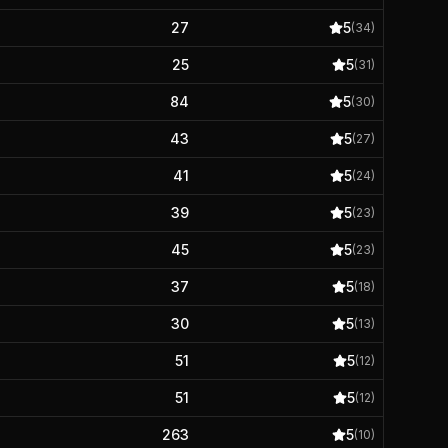
27
5
(
34
)
25
5
(
31
)
84
5
(
30
)
43
5
(
27
)
41
5
(
24
)
39
5
(
23
)
45
5
(
23
)
37
5
(
18
)
30
5
(
13
)
51
5
(
12
)
51
5
(
12
)
263
5
(
10
)