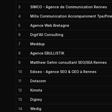
3
SIMCO - Agence de Communication Rennes
4
Milla Communication Accompaniment Tpe/Pme 
5
Agence Web Bretagne
6
Digit'All Consulting
7
Meddup
8
Agence EBULLISTIK
9
Matthew Gehin consultant SEO/SEA Rennes
10
Ediseo - Agence SEO & GEO à Rennes
11
Dotacom
12
Kimota
13
Digiwy
14
Wedig