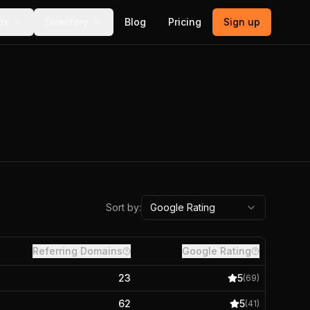
ls
Directory
Blog
Pricing
Sign up
Sort by:
Google Rating
Referring Domains
Google Rating
23
5
(
69
)
62
5
(
41
)