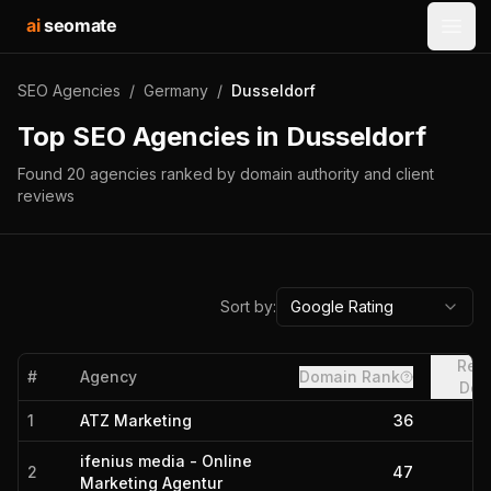
ai
seomate
Open
SEO Agencies
/
Germany
/
Dusseldorf
Top SEO Agencies in
Dusseldorf
Found
20
agencies
ranked by domain authority and client
reviews
Sort by:
Google Rating
Refe
#
Agency
Domain Rank
Dom
1
ATZ Marketing
36
ifenius media - Online
2
47
Marketing Agentur