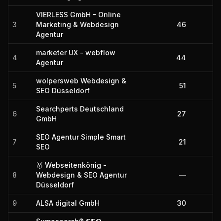
VIERLESS GmbH - Online
3
Marketing & Webdesign
46
Agentur
marketer UX - webflow
4
44
Agentur
wolpersweb Webdesign &
5
51
SEO Düsseldorf
Searchperts Deutschland
6
27
GmbH
SEO Agentur Simple Smart
7
21
SEO
🥇 Webseitenkönig -
8
Webdesign & SEO Agentur
—
Düsseldorf
9
ALSA digital GmbH
30